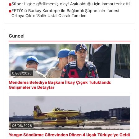
Süper Lig’de görülmemiş olay! Aşık olduğu için kampı terk etti
■
FETÖ’cü Burkay Karatepe ile Bağlantılı Şüphelinin İfadesi
■
Ortaya Çıktı: ‘Salih Usta’ Olarak Tanıdım
Güncel
07/08/2026
Menderes Belediye Başkanı İlkay Çiçek Tutuklandı:
Gelişmeler ve Detaylar
06/08/2026
Yangın Söndürme Görevinden Dönen 4 Uçak Türkiye’ye Geldi