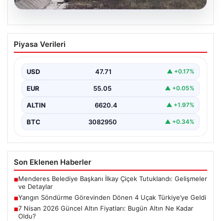
05.08.2026
7 Nisan 2026 Güncel Altın Fiyatları:
Piyasa Verileri
Bugün Altın Ne Kadar Oldu?
Günümüzde altın fiyatları, uluslararası politik gelişmeler
ve jeopolitik risklerin yoğun etkisi altında dalgalı bir…
USD
47.71
▲ +0.17%
EUR
55.05
▲ +0.05%
ALTIN
6620.4
▲ +1.97%
BTC
3082950
▲ +0.34%
Son Eklenen Haberler
Menderes Belediye Başkanı İlkay Çiçek Tutuklandı: Gelişmeler
■
ve Detaylar
Yangın Söndürme Görevinden Dönen 4 Uçak Türkiye’ye Geldi
■
7 Nisan 2026 Güncel Altın Fiyatları: Bugün Altın Ne Kadar
■
Oldu?