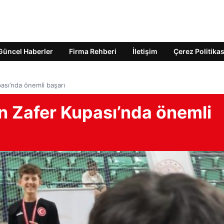
Güncel Haberler
Firma Rehberi
İletişim
Çerez Politikas
ası’nda önemli başarı
n Zafer Kupası’nda önemli