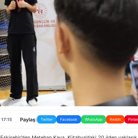
Paylaş:
 17:15
Twitter
Facebook
WhatsApp
Reddit
Pinte
 Eskişehir’den Metehan Kaya, Kütahya’daki 20 ilden yaklaşı