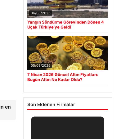
06/08/2026
Yangın Söndürme Görevinden Dönen 4
Uçak Türkiye’ye Geldi
05/08/2026
7 Nisan 2026 Güncel Altın Fiyatları:
Bugün Altın Ne Kadar Oldu?
Son Eklenen Firmalar
ın en