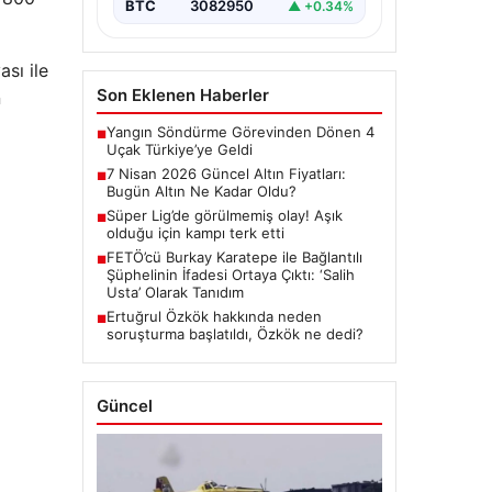
BTC
3082950
▲ +0.34%
sı ile
Son Eklenen Haberler
n
Yangın Söndürme Görevinden Dönen 4
■
Uçak Türkiye’ye Geldi
7 Nisan 2026 Güncel Altın Fiyatları:
■
Bugün Altın Ne Kadar Oldu?
Süper Lig’de görülmemiş olay! Aşık
■
olduğu için kampı terk etti
FETÖ’cü Burkay Karatepe ile Bağlantılı
■
Şüphelinin İfadesi Ortaya Çıktı: ‘Salih
Usta’ Olarak Tanıdım
Ertuğrul Özkök hakkında neden
■
soruşturma başlatıldı, Özkök ne dedi?
Güncel