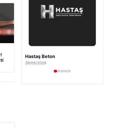
!
Enes Kaplan Avukatlık Bürosu
ti
28/04/2026