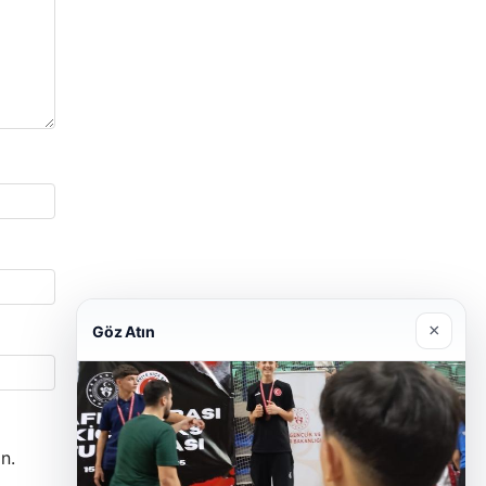
×
Göz Atın
n.