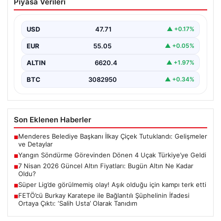
Piyasa Verileri
Bugün Altın Ne Kadar Oldu?
Günümüzde altın fiyatları, uluslararası politik gelişmeler
ve jeopolitik risklerin yoğun etkisi altında dalgalı bir…
USD
47.71
▲ +0.17%
EUR
55.05
▲ +0.05%
ALTIN
6620.4
▲ +1.97%
BTC
3082950
▲ +0.34%
Son Eklenen Haberler
Menderes Belediye Başkanı İlkay Çiçek Tutuklandı: Gelişmeler
■
ve Detaylar
Yangın Söndürme Görevinden Dönen 4 Uçak Türkiye’ye Geldi
■
7 Nisan 2026 Güncel Altın Fiyatları: Bugün Altın Ne Kadar
■
Oldu?
Süper Lig’de görülmemiş olay! Aşık olduğu için kampı terk etti
■
FETÖ’cü Burkay Karatepe ile Bağlantılı Şüphelinin İfadesi
■
Ortaya Çıktı: ‘Salih Usta’ Olarak Tanıdım