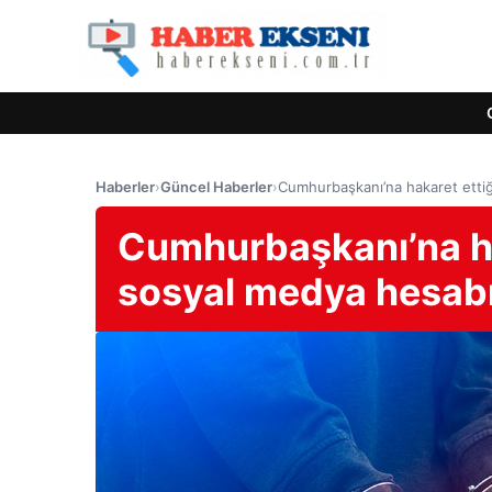
Haberler
›
Güncel Haberler
›
Cumhurbaşkanı’na hakaret ettiği
Cumhurbaşkanı’na hak
sosyal medya hesabı 