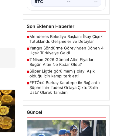
BTC
--
--
Son Eklenen Haberler
Menderes Belediye Başkanı İlkay Çiçek
■
Tutuklandı: Gelişmeler ve Detaylar
Yangın Söndürme Görevinden Dönen 4
■
Uçak Türkiye’ye Geldi
7 Nisan 2026 Güncel Altın Fiyatları:
■
Bugün Altın Ne Kadar Oldu?
Süper Lig’de görülmemiş olay! Aşık
■
olduğu için kampı terk etti
FETÖ’cü Burkay Karatepe ile Bağlantılı
■
Şüphelinin İfadesi Ortaya Çıktı: ‘Salih
Usta’ Olarak Tanıdım
Güncel