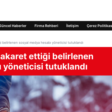
Güncel Haberler
Firma Rehberi
İletişim
Çerez Politikas
 belirlenen sosyal medya hesabı yöneticisi tutuklandı
aret ettiği belirlenen
yöneticisi tutuklandı