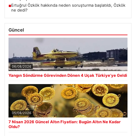
Ertuğrul Özkök hakkında neden soruşturma başlatıldı, Özkök
■
ne dedi?
Güncel
06/08/2026
Yangın Söndürme Görevinden Dönen 4 Uçak Türkiye’ye Geldi
05/08/2026
7 Nisan 2026 Güncel Altın Fiyatları: Bugün Altın Ne Kadar
Oldu?