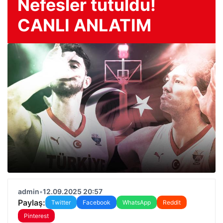
Nefesler tutuldu!
CANLI ANLATIM
admin
•
12.09.2025 20:57
Paylaş:
Twitter
Facebook
WhatsApp
Reddit
Pinterest