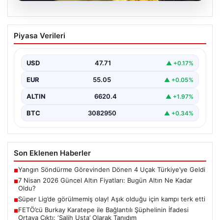
05.08.2026
7 Nisan 2026 Güncel Altın Fiyatları:
Piyasa Verileri
Bugün Altın Ne Kadar Oldu?
Günümüzde altın fiyatları, uluslararası politik gelişmeler
ve jeopolitik risklerin yoğun etkisi altında dalgalı bir…
USD
47.71
▲ +0.17%
EUR
55.05
▲ +0.05%
ALTIN
6620.4
▲ +1.97%
BTC
3082950
▲ +0.34%
Son Eklenen Haberler
Yangın Söndürme Görevinden Dönen 4 Uçak Türkiye’ye Geldi
■
7 Nisan 2026 Güncel Altın Fiyatları: Bugün Altın Ne Kadar
■
Oldu?
Süper Lig’de görülmemiş olay! Aşık olduğu için kampı terk etti
■
FETÖ’cü Burkay Karatepe ile Bağlantılı Şüphelinin İfadesi
■
Ortaya Çıktı: ‘Salih Usta’ Olarak Tanıdım