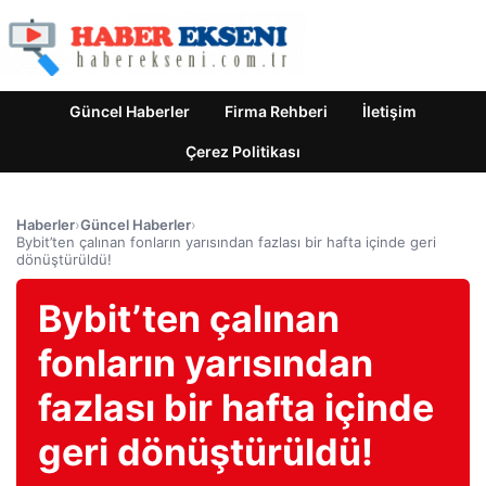
Güncel Haberler
Firma Rehberi
İletişim
Çerez Politikası
Haberler
›
Güncel Haberler
›
Bybit’ten çalınan fonların yarısından fazlası bir hafta içinde geri
dönüştürüldü!
Bybit’ten çalınan
fonların yarısından
fazlası bir hafta içinde
geri dönüştürüldü!