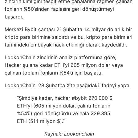
zincirin kimliğini tespit etme çabalarına rağmen çalınan
fonların %50’sinden fazlasını geri dönüştürmeyi
başardı.
Merkezi Bybit çantası 21 Şubat’ta 1.4 milyar dolarlık bir
kripto para birimine saldırdı ve bu, kripto para birimleri
tarihindeki en büyük hack etkinliği olarak kaydedildi.
LookonChain zincirinin analiz platformuna göre,
Hacker şu ana kadar ETH’yi 605 milyon dolar veya
çalınan toplam fonların %54’ü için başlattı.
LookonChain, 28 Şubat’ta X’te aşağıdaki ifadeyi yaptı:
“Şimdiye kadar, hacker #bybit 270.000 $
ETH’yi (605 milyon dolar, çalıntı fonların
%54’ü) geri dönüştürdü ve hala 229.395
ETH (514 milyon $).”
Kaynak:
Lookonchain