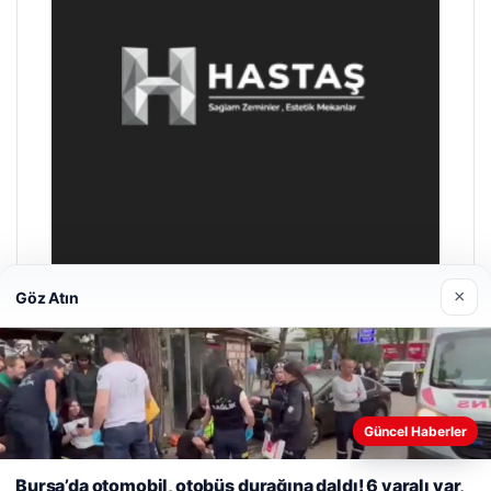
×
Göz Atın
Enes Kaplan Avukatlık Bürosu
28/04/2026
Güncel Haberler
Web sitemizi nasıl kullandığınızı daha iyi anlayabilmek,
deneyiminizi kişiselleştirmek ve geliştirmek amacıyla çerezler
Bursa’da otomobil, otobüs durağına daldı! 6 yaralı var,