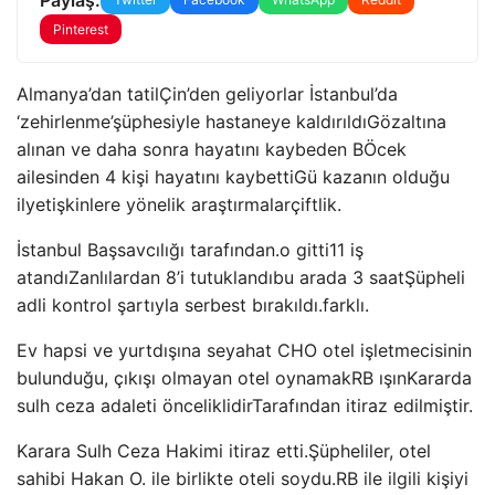
Pinterest
Almanya’dan tatil
Çin’den geliyorlar
İstanbul’da
‘zehirlenme’
şüphesiyle hastaneye kaldırıldı
Gözaltına
alınan ve daha sonra hayatını kaybeden B
Öcek
ailesinden 4 kişi hayatını kaybetti
G
ü kazanın olduğu
il
yetişkinlere yönelik araştırmalar
çiftlik.
İstanbul Başsavcılığı tarafından.
o gitti
11 iş
atandı
Zanlılardan 8’i tutuklandı
bu arada 3 saat
Şüpheli
adli kontrol şartıyla serbest bırakıldı.
farklı.
Ev hapsi ve yurtdışına seyahat
C
HO otel işletmecisinin
bulunduğu, çıkışı olmayan otel
oynamak
RB ışın
Kararda
sulh ceza adaleti önceliklidir
Tarafından itiraz edilmiştir.
Karara Sulh Ceza Hakimi itiraz etti.
Şüpheliler, otel
sahibi Hakan O. ile birlikte oteli soydu.
RB ile ilgili kişiyi