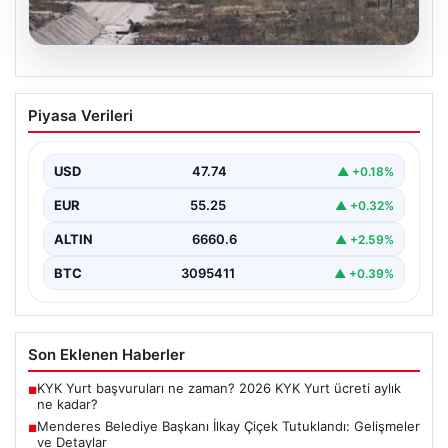
06.08.2026
Yangın Söndürme Görevinden Dönen 4
Piyasa Verileri
Uçak Türkiye’ye Geldi
Orman Genel Müdürlüğü, yaz aylarında özellikle
Akdeniz ülkelerini etkisi altına alan orman yangınlarıyla
USD
47.74
▲ +0.18%
mücadele…
EUR
55.25
▲ +0.32%
ALTIN
6660.6
▲ +2.59%
BTC
3095411
▲ +0.39%
Son Eklenen Haberler
KYK Yurt başvuruları ne zaman? 2026 KYK Yurt ücreti aylık
■
ne kadar?
Menderes Belediye Başkanı İlkay Çiçek Tutuklandı: Gelişmeler
■
ve Detaylar