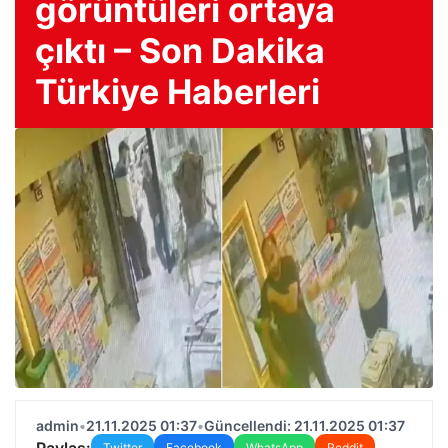
görüntüleri ortaya
çıktı – Son Dakika
Türkiye Haberleri
admin
•
21.11.2025 01:37
•
Güncellendi: 21.11.2025 01:37
Paylaş:
Twitter
Facebook
WhatsApp
Reddit