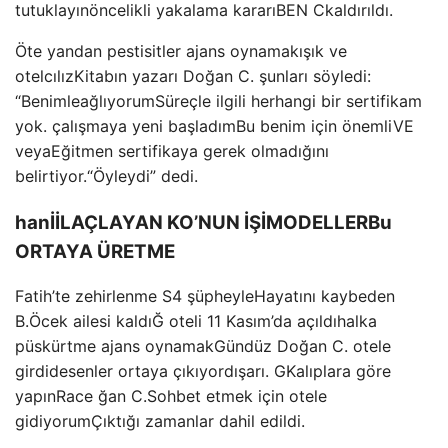
tutuklayın
öncelikli yakalama kararı
BEN
C
kaldırıldı.
Öte yandan pestisitler
ajans
oynamak
ışık ve
otel
cılız
Kitabın yazarı Doğan C. şunları söyledi:
“Benimle
ağlıyorum
Süreçle ilgili herhangi bir sertifikam
yok. çalışmaya yeni başladım
Bu benim için önemli
VE
veya
Eğitmen sertifikaya gerek olmadığını
belirtiyor.
“Öyleydi” dedi.
han
İİLA
ÇLAYAN K
O’NUN İŞİ
MODELLER
Bu
ORTAYA
ÜRETME
Fatih’te zehirlenme
S
4 şüpheyle
Hayatını kaybeden
B.
Öcek ailesi kaldı
Ğ oteli 11 Kasım’da açıldı
halka
püskürtme
ajans
oynamak
Gündüz Doğan C. otele
girdi
desenler ortaya çıkıyor
dışarı. G
Kalıplara göre
yapın
Race ğan C.
Sohbet etmek için otele
gidiyorum
Çıktığı zamanlar dahil edildi.