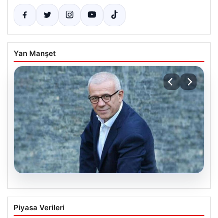
Yan Manşet
03.08.2026
Ertuğrul Özkök hakkında neden
Piyasa Verileri
soruşturma başlatıldı, Özkök ne dedi?