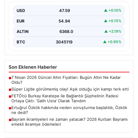
{“title”: “Ertuğrul Özkök hakkında neden soruşturma
açıldı, Özkök ne dedi?”, “content”: “ Gazeteci Ertuğrul…
USD
47.59
▲ +0.10%
EUR
54.94
▲ +0.15%
ALTIN
6368.0
▲ +2.19%
BTC
3045119
▲ +0.95%
Son Eklenen Haberler
7 Nisan 2026 Güncel Altın Fiyatları: Bugün Altın Ne Kadar
■
Oldu?
Süper Lig’de görülmemiş olay! Aşık olduğu için kampı terk etti
■
FETÖ’cü Burkay Karatepe ile Bağlantılı Şüphelinin İfadesi
■
Ortaya Çıktı: ‘Salih Usta’ Olarak Tanıdım
Ertuğrul Özkök hakkında neden soruşturma başlatıldı, Özkök
■
ne dedi?
Bayram ikramiyeleri ne zaman yatacak? 2026 Kurban Bayramı
■
emekli ikramiye ödemeleri