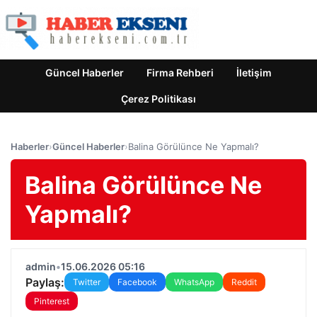
Güncel Haberler
Firma Rehberi
İletişim
Çerez Politikası
Haberler
›
Güncel Haberler
›
Balina Görülünce Ne Yapmalı?
Balina Görülünce Ne
Yapmalı?
admin
•
15.06.2026 05:16
Paylaş:
Twitter
Facebook
WhatsApp
Reddit
Pinterest