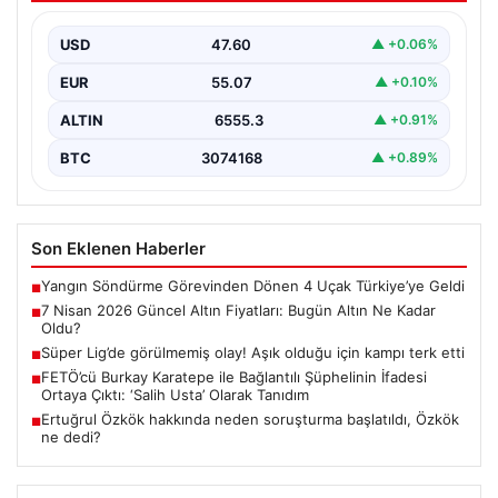
Günümüzde altın fiyatları, uluslararası politik gelişmeler
ve jeopolitik risklerin yoğun etkisi altında dalgalı bir…
USD
47.60
▲ +0.06%
EUR
55.07
▲ +0.10%
ALTIN
6555.3
▲ +0.91%
BTC
3074168
▲ +0.89%
Son Eklenen Haberler
Yangın Söndürme Görevinden Dönen 4 Uçak Türkiye’ye Geldi
■
7 Nisan 2026 Güncel Altın Fiyatları: Bugün Altın Ne Kadar
■
Oldu?
Süper Lig’de görülmemiş olay! Aşık olduğu için kampı terk etti
■
FETÖ’cü Burkay Karatepe ile Bağlantılı Şüphelinin İfadesi
■
Ortaya Çıktı: ‘Salih Usta’ Olarak Tanıdım
Ertuğrul Özkök hakkında neden soruşturma başlatıldı, Özkök
■
ne dedi?