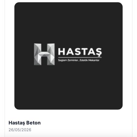
Enes Kaplan Avukatlık Bürosu
28/04/2026