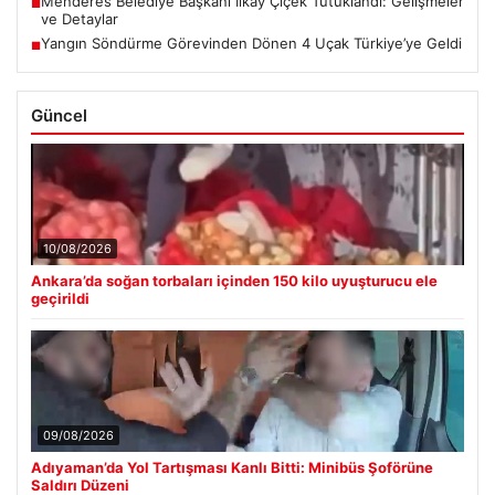
Menderes Belediye Başkanı İlkay Çiçek Tutuklandı: Gelişmeler
■
ve Detaylar
Yangın Söndürme Görevinden Dönen 4 Uçak Türkiye’ye Geldi
■
Güncel
10/08/2026
Ankara’da soğan torbaları içinden 150 kilo uyuşturucu ele
geçirildi
09/08/2026
Adıyaman’da Yol Tartışması Kanlı Bitti: Minibüs Şoförüne
Saldırı Düzeni