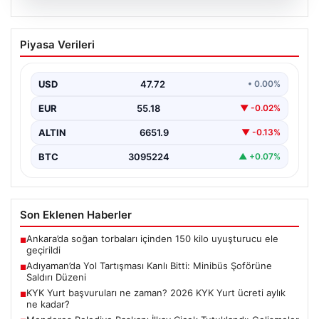
09.08.2026
Adıyaman’da Yol Tartışması Kanlı Bitti:
Piyasa Verileri
Minibüs Şoförüne Saldırı Düzeni
Adıyaman’ın merkez Siteler Mahallesi ve Adıyaman
Otogarı yakınlarında yaşanan olayda, iki kişi arasındaki
USD
47.72
• 0.00%
yol…
EUR
55.18
▼ -0.02%
ALTIN
6651.9
▼ -0.13%
BTC
3095224
▲ +0.07%
Son Eklenen Haberler
Ankara’da soğan torbaları içinden 150 kilo uyuşturucu ele
■
geçirildi
Adıyaman’da Yol Tartışması Kanlı Bitti: Minibüs Şoförüne
■
Saldırı Düzeni
KYK Yurt başvuruları ne zaman? 2026 KYK Yurt ücreti aylık
■
ne kadar?