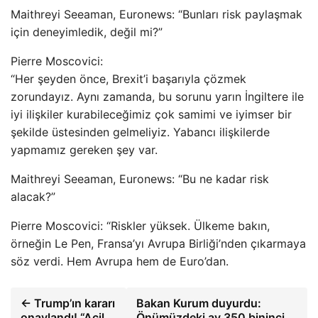
Maithreyi Seeaman, Euronews: “Bunları risk paylaşmak
için deneyimledik, değil mi?”
Pierre Moscovici:
“Her şeyden önce, Brexit’i başarıyla çözmek
zorundayız. Aynı zamanda, bu sorunu yarın İngiltere ile
iyi ilişkiler kurabileceğimiz çok samimi ve iyimser bir
şekilde üstesinden gelmeliyiz. Yabancı ilişkilerde
yapmamız gereken şey var.
Maithreyi Seeaman, Euronews: “Bu ne kadar risk
alacak?”
Pierre Moscovici: “Riskler yüksek. Ülkeme bakın,
örneğin Le Pen, Fransa’yı Avrupa Birliği’nden çıkarmaya
söz verdi. Hem Avrupa hem de Euro’dan.
← Trump’ın kararı
Bakan Kurum duyurdu:
onaylandı! “Acil
Önümüzdeki ay 350 bininci