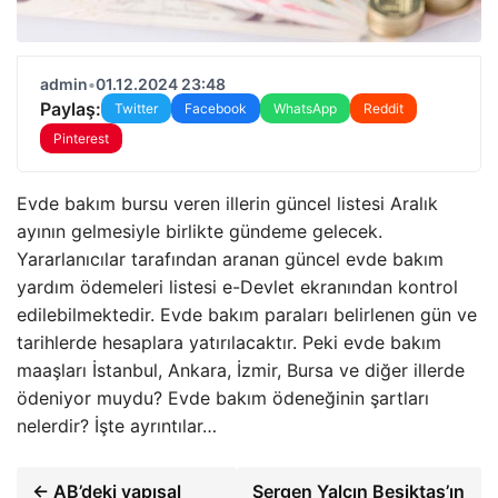
admin
•
01.12.2024 23:48
Paylaş:
Twitter
Facebook
WhatsApp
Reddit
Pinterest
Evde bakım bursu veren illerin güncel listesi Aralık
ayının gelmesiyle birlikte gündeme gelecek.
Yararlanıcılar tarafından aranan güncel evde bakım
yardım ödemeleri listesi e-Devlet ekranından kontrol
edilebilmektedir. Evde bakım paraları belirlenen gün ve
tarihlerde hesaplara yatırılacaktır. Peki evde bakım
maaşları İstanbul, Ankara, İzmir, Bursa ve diğer illerde
ödeniyor muydu? Evde bakım ödeneğinin şartları
nelerdir? İşte ayrıntılar…
← AB’deki yapısal
Sergen Yalçın Beşiktaş’ın