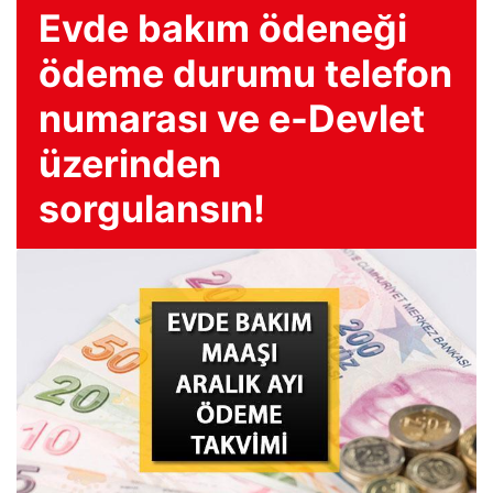
Evde bakım ödeneği
ödeme durumu telefon
numarası ve e-Devlet
üzerinden
sorgulansın!