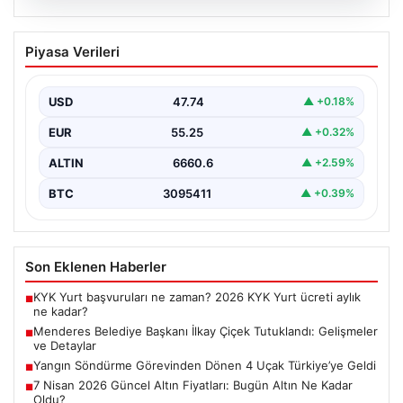
07.08.2026
Menderes Belediye Başkanı İlkay Çiçek
Piyasa Verileri
Tutuklandı: Gelişmeler ve Detaylar
İzmir’in Menderes ilçesinde yürütülen ciddi bir
soruşturma kapsamında belediye başkanı İlkay Çiçek ve
USD
47.74
▲ +0.18%
14…
EUR
55.25
▲ +0.32%
ALTIN
6660.6
▲ +2.59%
BTC
3095411
▲ +0.39%
Son Eklenen Haberler
KYK Yurt başvuruları ne zaman? 2026 KYK Yurt ücreti aylık
■
ne kadar?
Menderes Belediye Başkanı İlkay Çiçek Tutuklandı: Gelişmeler
■
ve Detaylar
Yangın Söndürme Görevinden Dönen 4 Uçak Türkiye’ye Geldi
■
7 Nisan 2026 Güncel Altın Fiyatları: Bugün Altın Ne Kadar
■
Oldu?