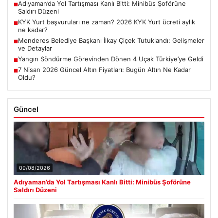
Adıyaman’da Yol Tartışması Kanlı Bitti: Minibüs Şoförüne
■
Saldırı Düzeni
KYK Yurt başvuruları ne zaman? 2026 KYK Yurt ücreti aylık
■
ne kadar?
Menderes Belediye Başkanı İlkay Çiçek Tutuklandı: Gelişmeler
■
ve Detaylar
Yangın Söndürme Görevinden Dönen 4 Uçak Türkiye’ye Geldi
■
7 Nisan 2026 Güncel Altın Fiyatları: Bugün Altın Ne Kadar
■
Oldu?
Güncel
09/08/2026
Adıyaman’da Yol Tartışması Kanlı Bitti: Minibüs Şoförüne
Saldırı Düzeni