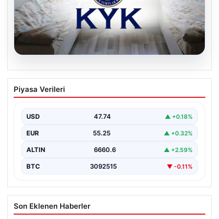
08.08.2026
KYK Yurt başvuruları ne zaman? 2026
Piyasa Verileri
KYK Yurt ücreti aylık ne kadar?
USD
47.74
▲ +0.18%
EUR
55.25
▲ +0.32%
ALTIN
6660.6
▲ +2.59%
BTC
3092515
▼ -0.11%
Son Eklenen Haberler