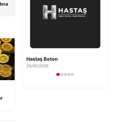
dına
Enes Kaplan Avukatlık Bürosu
28/04/2026
ar