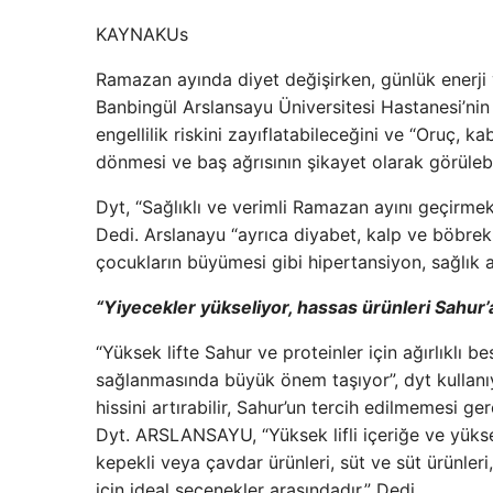
KAYNAK
Us
Ramazan ayında diyet değişirken, günlük enerji 
Banbingül Arslansayu Üniversitesi Hastanesi’nin d
engellilik riskini zayıflatabileceğini ve “Oruç, k
dönmesi ve baş ağrısının şikayet olarak görülebi
Dyt, “Sağlıklı ve verimli Ramazan ayını geçirmek i
Dedi. Arslanayu “ayrıca diyabet, kalp ve böbrek
çocukların büyümesi gibi hipertansiyon, sağlık 
“Yiyecekler yükseliyor, hassas ürünleri Sahur’
“Yüksek lifte Sahur ve proteinler için ağırlıklı 
sağlanmasında büyük önem taşıyor”, dyt kullanıy
hissini artırabilir, Sahur’un tercih edilmemesi gerek
Dyt. ARSLANSAYU, “Yüksek lifli içeriğe ve yükse
kepekli veya çavdar ürünleri, süt ve süt ürünle
için ideal seçenekler arasındadır.” Dedi.