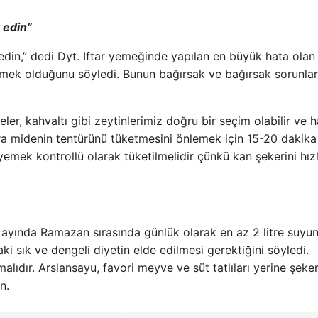
 edin”
in,” dedi Dyt. Iftar yemeğinde yapılan en büyük hata olan
etmek olduğunu söyledi. Bunun bağırsak ve bağırsak sorunlar
eler, kahvaltı gibi zeytinlerimiz doğru bir seçim olabilir ve h
onra midenin tentürünü tüketmesini önlemek için 15-20 dakika
yemek kontrollü olarak tüketilmelidir çünkü kan şekerini hız
ayında Ramazan sırasında günlük olarak en az 2 litre suyu
aki sık ve dengeli diyetin elde edilmesi gerektiğini söyledi.
lıdır. Arslansayu, favori meyve ve süt tatlıları yerine şeker
n.