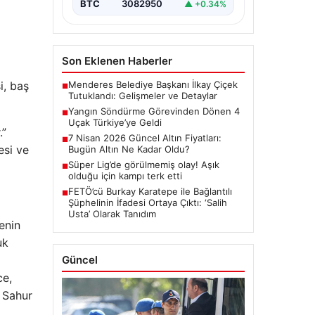
BTC
3082950
▲ +0.34%
Son Eklenen Haberler
Menderes Belediye Başkanı İlkay Çiçek
i, baş
■
Tutuklandı: Gelişmeler ve Detaylar
Yangın Söndürme Görevinden Dönen 4
■
Uçak Türkiye’ye Geldi
.”
7 Nisan 2026 Güncel Altın Fiyatları:
■
esi ve
Bugün Altın Ne Kadar Oldu?
Süper Lig’de görülmemiş olay! Aşık
■
olduğu için kampı terk etti
FETÖ’cü Burkay Karatepe ile Bağlantılı
■
Şüphelinin İfadesi Ortaya Çıktı: ‘Salih
Usta’ Olarak Tanıdım
enin
uk
Güncel
ce,
r Sahur