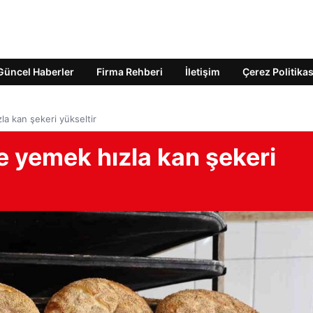
Güncel Haberler
Firma Rehberi
İletişim
Çerez Politikas
la kan şekeri yükseltir
e yemek hızla kan şekeri