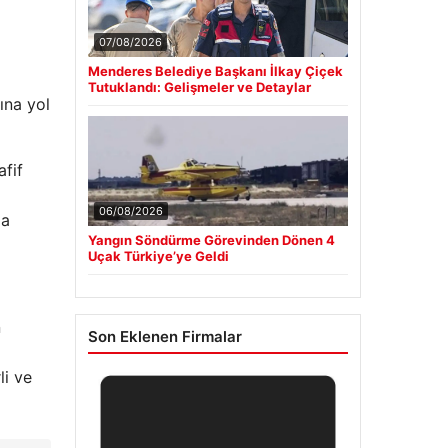
07/08/2026
Menderes Belediye Başkanı İlkay Çiçek
Tutuklandı: Gelişmeler ve Detaylar
ına yol
afif
06/08/2026
la
Yangın Söndürme Görevinden Dönen 4
Uçak Türkiye’ye Geldi
n
Son Eklenen Firmalar
li ve