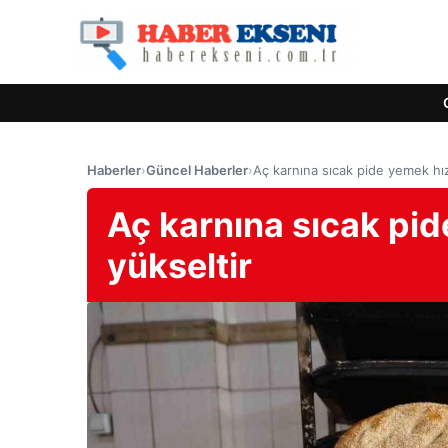
Haberler
›
Güncel Haberler
›
Aç karnına sıcak pide yemek hız
Aç karnına sıcak pid
yükseltir