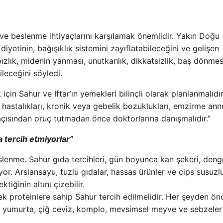
ve beslenme ihtiyaçlarını karşılamak önemlidir. Yakın Doğu
iyetinin, bağışıklık sistemini zayıflatabileceğini ve gelişen
abızlık, midenin yanması, unutkanlık, dikkatsizlik, baş dönmes
leceğini söyledi.
çin Sahur ve Iftar’ın yemekleri bilinçli olarak planlanmalıdır
 hastalıkları, kronik veya gebelik bozuklukları, emzirme ann
açısından oruç tutmadan önce doktorlarına danışmalıdır.”
a tercih etmiyorlar”
beslenme. Sahur gıda tercihleri, gün boyunca kan şekeri, deng
or. Arslansayu, tuzlu gıdalar, hassas ürünler ve cips susuzl
tiğinin altını çizebilir.
k proteinlere sahip Sahur tercih edilmelidir. Her şeyden ön
ri, yumurta, çiğ ceviz, komplo, mevsimsel meyve ve sebzele