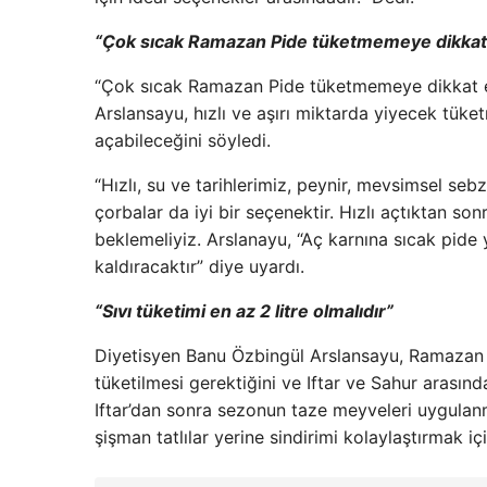
“Çok sıcak Ramazan Pide tüketmemeye dikkat
“Çok sıcak Ramazan Pide tüketmemeye dikkat ed
Arslansayu, hızlı ve aşırı miktarda yiyecek tük
açabileceğini söyledi.
“Hızlı, su ve tarihlerimiz, peynir, mevsimsel sebz
çorbalar da iyi bir seçenektir. Hızlı açtıktan s
beklemeliyiz. Arslanayu, “Aç karnına sıcak pide 
kaldıracaktır” diye uyardı.
“Sıvı tüketimi en az 2 litre olmalıdır”
Diyetisyen Banu Özbingül Arslansayu, Ramazan 
tüketilmesi gerektiğini ve Iftar ve Sahur arasınd
Iftar’dan sonra sezonun taze meyveleri uygulanma
şişman tatlılar yerine sindirimi kolaylaştırmak içi