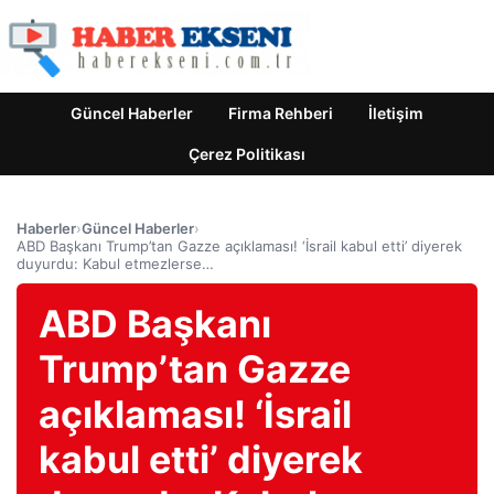
Güncel Haberler
Firma Rehberi
İletişim
Çerez Politikası
Haberler
›
Güncel Haberler
›
ABD Başkanı Trump’tan Gazze açıklaması! ‘İsrail kabul etti’ diyerek
duyurdu: Kabul etmezlerse…
ABD Başkanı
Trump’tan Gazze
açıklaması! ‘İsrail
kabul etti’ diyerek