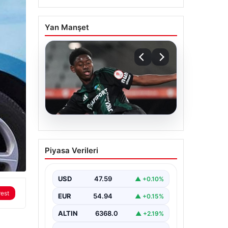
Yan Manşet
05.08.2026
Süper Lig’de görülmemiş
Piyasa Verileri
olay! Aşık olduğu için
kampı terk etti
USD
47.59
▲ +0.10%
rest
EUR
54.94
▲ +0.15%
ALTIN
6368.0
▲ +2.19%