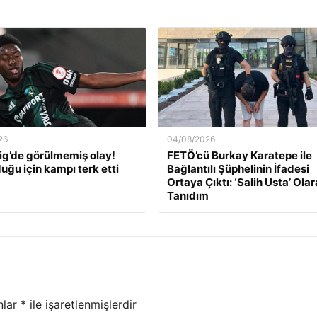
26
04/08/2026
ig’de görülmemiş olay!
FETÖ’cü Burkay Karatepe ile
uğu için kampı terk etti
Bağlantılı Şüphelinin İfadesi
Ortaya Çıktı: ‘Salih Usta’ Ola
Tanıdım
nlar
*
ile işaretlenmişlerdir