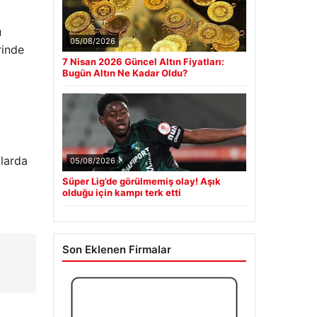
u
05/08/2026
rinde
7 Nisan 2026 Güncel Altın Fiyatları:
l
Bugün Altın Ne Kadar Oldu?
llarda
05/08/2026
Süper Lig’de görülmemiş olay! Aşık
olduğu için kampı terk etti
Son Eklenen Firmalar