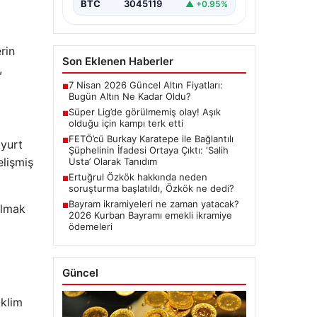
BTC
3045119
▲ +0.95%
rin
Son Eklenen Haberler
,
7 Nisan 2026 Güncel Altın Fiyatları:
■
Bugün Altın Ne Kadar Oldu?
Süper Lig’de görülmemiş olay! Aşık
■
olduğu için kampı terk etti
FETÖ’cü Burkay Karatepe ile Bağlantılı
■
 yurt
Şüphelinin İfadesi Ortaya Çıktı: ‘Salih
elişmiş
Usta’ Olarak Tanıdım
Ertuğrul Özkök hakkında neden
■
soruşturma başlatıldı, Özkök ne dedi?
Bayram ikramiyeleri ne zaman yatacak?
■
olmak
2026 Kurban Bayramı emekli ikramiye
ödemeleri
Güncel
iklim