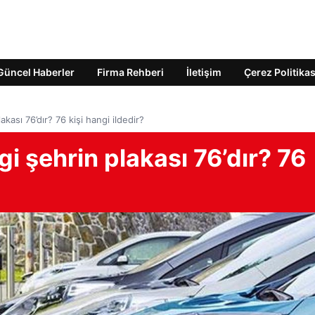
Güncel Haberler
Firma Rehberi
İletişim
Çerez Politikas
kası 76’dır? 76 kişi hangi ildedir?
i şehrin plakası 76’dır? 76