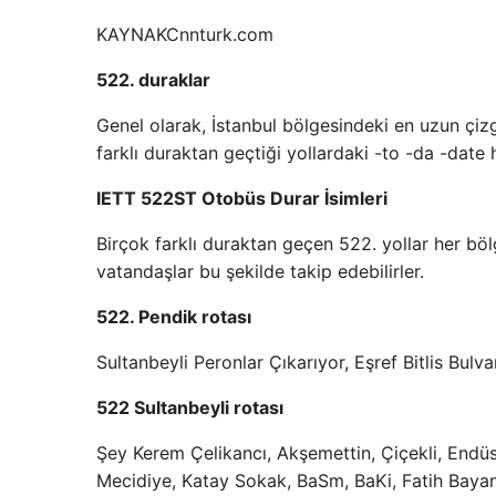
KAYNAK
Cnnturk.com
522. duraklar
Genel olarak, İstanbul bölgesindeki en uzun çizgi
farklı duraktan geçtiği yollardaki -to -da -date
IETT 522ST Otobüs Durar İsimleri
Birçok farklı duraktan geçen 522. yollar her böl
vatandaşlar bu şekilde takip edebilirler.
522. Pendik rotası
Sultanbeyli Peronlar Çıkarıyor, Eşref Bitlis Bulvar
522 Sultanbeyli rotası
Şey Kerem Çelikancı, Akşemettin, Çiçekli, Endüstr
Mecidiye, Katay Sokak, BaSm, BaKi, Fatih Bayan,