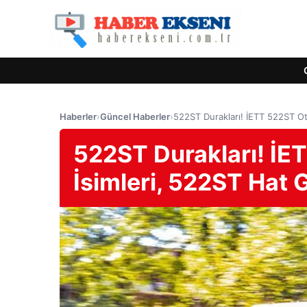
Haberler
›
Güncel Haberler
›
522ST Durakları! İETT 522ST Ot
522ST Durakları! İE
İsimleri, 522ST Hat