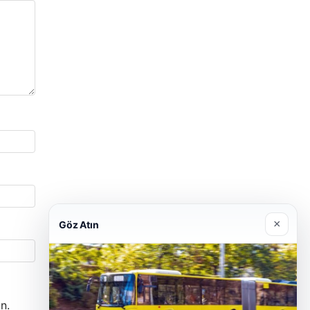
×
Göz Atın
n.