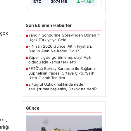
Erdoğan’a suikast girişimini
BTC
3074168
▲ +0.89%
içeren…
Son Eklenen Haberler
rçok
Yangın Söndürme Görevinden Dönen 4
■
Uçak Türkiye’ye Geldi
7 Nisan 2026 Güncel Altın Fiyatları:
■
Bugün Altın Ne Kadar Oldu?
Süper Lig’de görülmemiş olay! Aşık
■
olduğu için kampı terk etti
FETÖ’cü Burkay Karatepe ile Bağlantılı
■
Şüphelinin İfadesi Ortaya Çıktı: ‘Salih
Usta’ Olarak Tanıdım
Ertuğrul Özkök hakkında neden
■
soruşturma başlatıldı, Özkök ne dedi?
Güncel
ker,
lığı,