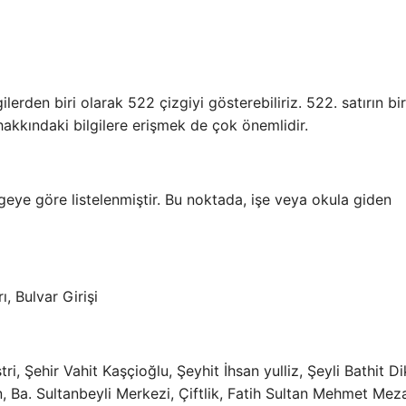
lerden biri olarak 522 çizgiyi gösterebiliriz. 522. satırın bi
 hakkındaki bilgilere erişmek de çok önemlidir.
geye göre listelenmiştir. Bu noktada, işe veya okula giden
ı, Bulvar Girişi
i, Şehir Vahit Kaşçioğlu, Şeyhit İhsan yulliz, Şeyli Bathit Di
 Ba. Sultanbeyli Merkezi, Çiftlik, Fatih Sultan Mehmet Mezar