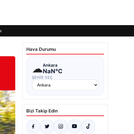
ı
Hava Durumu
☁
Ankara
NaN°C
ŞEHIR SEÇ
Bizi Takip Edin