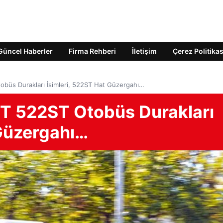
Güncel Haberler
Firma Rehberi
İletişim
Çerez Politikas
obüs Durakları İsimleri, 522ST Hat Güzergahı…
TT 522ST Otobüs Durakları
 Güzergahı…