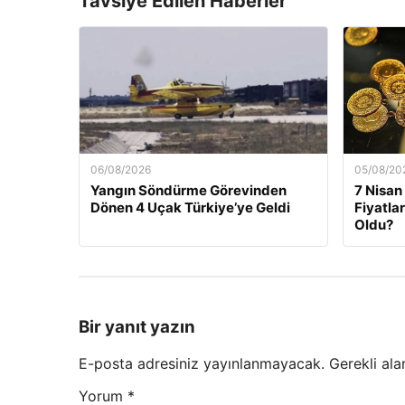
Tavsiye Edilen Haberler
06/08/2026
05/08/20
Yangın Söndürme Görevinden
7 Nisan
Dönen 4 Uçak Türkiye’ye Geldi
Fiyatla
Oldu?
Bir yanıt yazın
E-posta adresiniz yayınlanmayacak.
Gerekli ala
Yorum
*