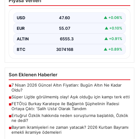
Piyasa Verileri
Şüphelinin İfadesi Ortaya Çıktı: ‘Salih
Usta’ Olarak Tanıdım
USD
47.60
▲ +0.06%
15 Temmuz darbe girişimi sırasında planlanan ve
Cumhurbaşkanı Recep Tayyip Erdoğan’a suikast
EUR
55.07
▲ +0.10%
girişimini içeren…
ALTIN
6555.3
▲ +0.91%
BTC
3074168
▲ +0.89%
Son Eklenen Haberler
7 Nisan 2026 Güncel Altın Fiyatları: Bugün Altın Ne Kadar
■
Oldu?
Süper Lig’de görülmemiş olay! Aşık olduğu için kampı terk etti
■
FETÖ’cü Burkay Karatepe ile Bağlantılı Şüphelinin İfadesi
■
Ortaya Çıktı: ‘Salih Usta’ Olarak Tanıdım
Ertuğrul Özkök hakkında neden soruşturma başlatıldı, Özkök
■
ne dedi?
Bayram ikramiyeleri ne zaman yatacak? 2026 Kurban Bayramı
■
emekli ikramiye ödemeleri