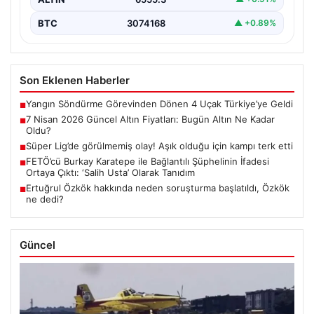
BTC
3074168
▲ +0.89%
Son Eklenen Haberler
Yangın Söndürme Görevinden Dönen 4 Uçak Türkiye’ye Geldi
■
7 Nisan 2026 Güncel Altın Fiyatları: Bugün Altın Ne Kadar
■
Oldu?
Süper Lig’de görülmemiş olay! Aşık olduğu için kampı terk etti
■
FETÖ’cü Burkay Karatepe ile Bağlantılı Şüphelinin İfadesi
■
Ortaya Çıktı: ‘Salih Usta’ Olarak Tanıdım
Ertuğrul Özkök hakkında neden soruşturma başlatıldı, Özkök
■
ne dedi?
Güncel