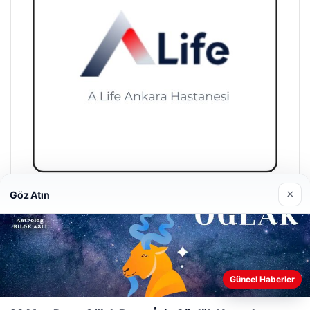
×
Göz Atın
A Life Ankara Hastanesi
27/03/2026
Web sitemizi nasıl kullandığınızı daha iyi anlayabilmek,
Güncel Haberler
deneyiminizi kişiselleştirmek ve geliştirmek amacıyla çerezler
kullanıyoruz.
Çerez Politikamız