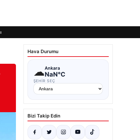
ı
Hava Durumu
☁
Ankara
r
NaN°C
ŞEHIR SEÇ
Bizi Takip Edin