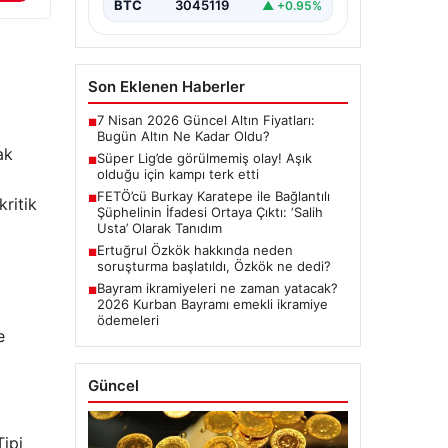
BTC
3045119
▲ +0.95%
Son Eklenen Haberler
7 Nisan 2026 Güncel Altın Fiyatları:
■
Bugün Altın Ne Kadar Oldu?
ak
Süper Lig’de görülmemiş olay! Aşık
■
olduğu için kampı terk etti
FETÖ’cü Burkay Karatepe ile Bağlantılı
■
ritik
Şüphelinin İfadesi Ortaya Çıktı: ‘Salih
Usta’ Olarak Tanıdım
Ertuğrul Özkök hakkında neden
■
soruşturma başlatıldı, Özkök ne dedi?
Bayram ikramiyeleri ne zaman yatacak?
■
2026 Kurban Bayramı emekli ikramiye
ödemeleri
e
Güncel
Tipi