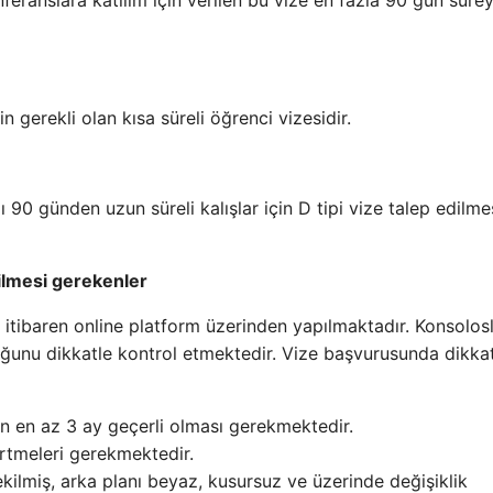
feranslara katılım için verilen bu vize en fazla 90 gün sürey
n gerekli olan kısa süreli öğrenci vizesidir.
lı 90 günden uzun süreli kalışlar için D tipi vize talep edilme
dilmesi gerekenler
 itibaren online platform üzerinden yapılmaktadır. Konsolos
ğunu dikkatle kontrol etmektedir. Vize başvurusunda dikka
en en az 3 ay geçerli olması gerekmektedir.
irtmeleri gerekmektedir.
kilmiş, arka planı beyaz, kusursuz ve üzerinde değişiklik