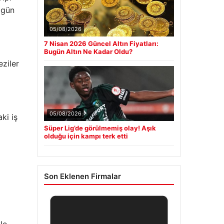
 gün
05/08/2026
7 Nisan 2026 Güncel Altın Fiyatları:
Bugün Altın Ne Kadar Oldu?
eziler
05/08/2026
ki iş
Süper Lig’de görülmemiş olay! Aşık
olduğu için kampı terk etti
Son Eklenen Firmalar