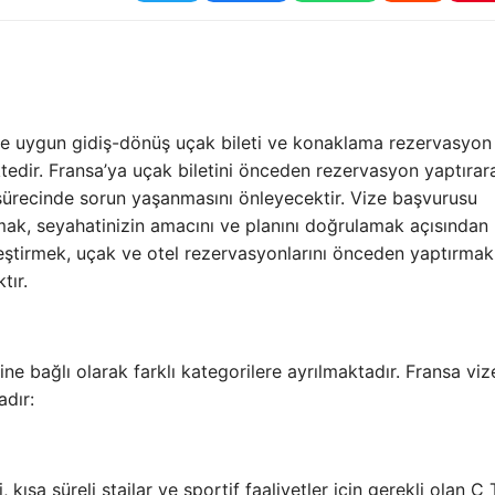
ine uygun gidiş-dönüş uçak bileti ve konaklama rezervasyon
ktedir. Fransa’ya uçak biletini önceden rezervasyon yaptırar
ürecinde sorun yaşanmasını önleyecektir. Vize başvurusu
ak, seyahatinizin amacını ve planını doğrulamak açısından k
tleştirmek, uçak ve otel rezervasyonlarını önceden yaptırmak
tır.
ne bağlı olarak farklı kategorilere ayrılmaktadır. Fransa viz
adır:
 kısa süreli stajlar ve sportif faaliyetler için gerekli olan C 