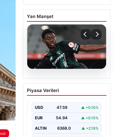
Yan Manşet
05.08.2026
Süper Lig’de görülmemiş
Piyasa Verileri
olay! Aşık olduğu için
kampı terk etti
USD
47.59
▲ +0.10%
EUR
54.94
▲ +0.15%
ALTIN
6368.0
▲ +2.19%
rest