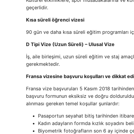
Kültürel etkinliklere, spor müsabakalarına ve kon
geçerlidir.
Kısa süreli öğrenci vizesi
90 gün ve daha kısa süreli eğitim programları içi
D Tipi Vize (Uzun Süreli) – Ulusal Vize
İş, aile birleşimi, uzun süreli eğitim ve staj amaç
gerekmektedir.
Fransa vizesine başvuru koşulları ve dikkat e
Fransa vize başvuruları 5 Kasım 2018 tarihinden
başvuru formunun eksiksiz ve doğru dolduruldu
alınması gereken temel koşullar şunlardır:
Pasaportun seyahat bitiş tarihinden itibar
Kadın adayların formda kızlık soyadını bel
Biyometrik fotoğrafların son 6 ay içinde çe