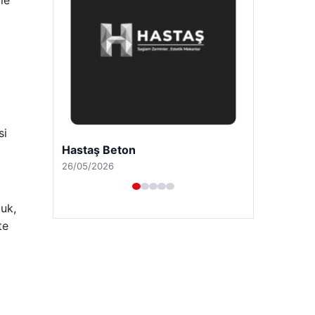
le
si
Enes Kaplan Avukatlık Bürosu
28/04/2026
luk,
te