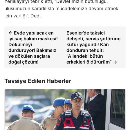
Yerlikaya’yı tebrik etti, “Devletimizin bütünlüğü,
ulusumuzun kararlılıkla mücadelemize devam etmek
için varlığı”. Dedi.
← Evde yapılacak en
Esenler’de taksici
iyi saç bakım maskesi!
dehşeti, servis şoförüne
Dökülmeyi
küfür yağdırdı! Kan
durduruyor! Bakımsız
donduran tehdit:
ve dökülen saçlara
“Ailendeki bütün
doğal çözüm!
erkekleri öldürürüm” →
Tavsiye Edilen Haberler