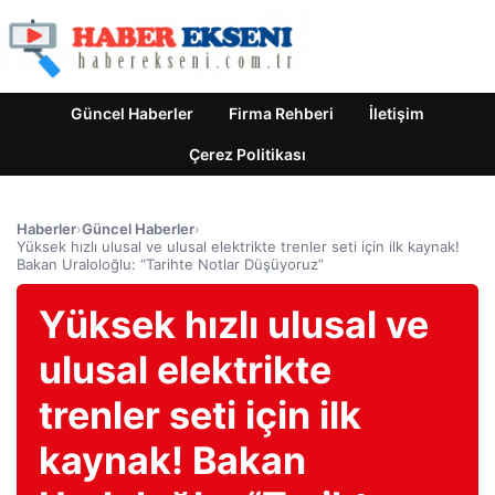
Güncel Haberler
Firma Rehberi
İletişim
Çerez Politikası
Haberler
›
Güncel Haberler
›
Yüksek hızlı ulusal ve ulusal elektrikte trenler seti için ilk kaynak!
Bakan Uraloloğlu: “Tarihte Notlar Düşüyoruz”
Yüksek hızlı ulusal ve
ulusal elektrikte
trenler seti için ilk
kaynak! Bakan