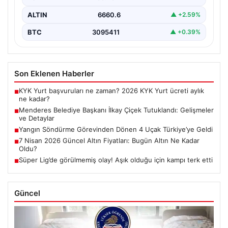
ALTIN
6660.6
▲ +2.59%
BTC
3095411
▲ +0.39%
Son Eklenen Haberler
KYK Yurt başvuruları ne zaman? 2026 KYK Yurt ücreti aylık
■
ne kadar?
Menderes Belediye Başkanı İlkay Çiçek Tutuklandı: Gelişmeler
■
ve Detaylar
Yangın Söndürme Görevinden Dönen 4 Uçak Türkiye’ye Geldi
■
7 Nisan 2026 Güncel Altın Fiyatları: Bugün Altın Ne Kadar
■
Oldu?
Süper Lig’de görülmemiş olay! Aşık olduğu için kampı terk etti
■
Güncel