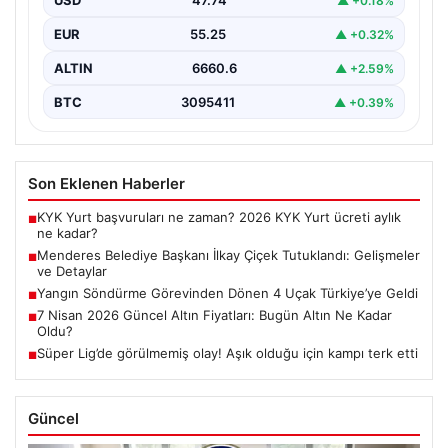
USD
47.74
▲ +0.18%
14…
EUR
55.25
▲ +0.32%
ALTIN
6660.6
▲ +2.59%
BTC
3095411
▲ +0.39%
Son Eklenen Haberler
KYK Yurt başvuruları ne zaman? 2026 KYK Yurt ücreti aylık
■
ne kadar?
Menderes Belediye Başkanı İlkay Çiçek Tutuklandı: Gelişmeler
■
ve Detaylar
Yangın Söndürme Görevinden Dönen 4 Uçak Türkiye’ye Geldi
■
7 Nisan 2026 Güncel Altın Fiyatları: Bugün Altın Ne Kadar
■
Oldu?
Süper Lig’de görülmemiş olay! Aşık olduğu için kampı terk etti
■
Güncel