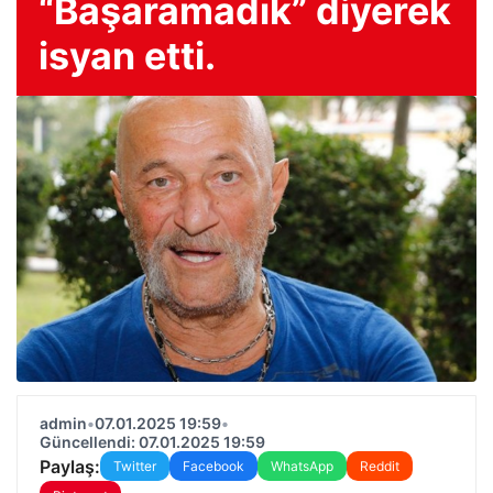
“Başaramadık” diyerek
isyan etti.
admin
•
07.01.2025 19:59
•
Güncellendi: 07.01.2025 19:59
Paylaş:
Twitter
Facebook
WhatsApp
Reddit