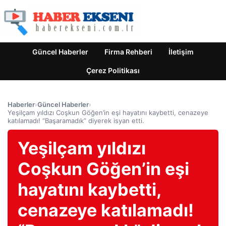
Güncel Haberler
Firma Rehberi
İletişim
Çerez Politikası
Haberler
›
Güncel Haberler
›
Yeşilçam yıldızı Coşkun Göğen’in eşi hayatını kaybetti, cenazeye
katılamadı! “Başaramadık” diyerek isyan etti.
Yeşilçam yıldızı
Coşkun Göğen’in eşi
hayatını kaybetti,
cenazeye katılamadı!