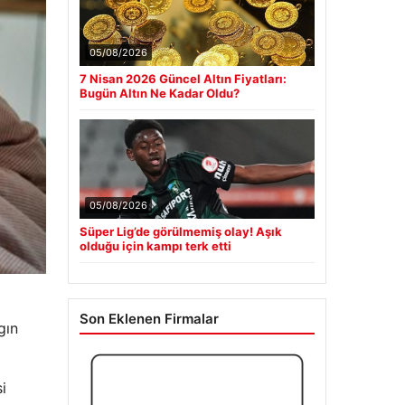
05/08/2026
7 Nisan 2026 Güncel Altın Fiyatları:
Bugün Altın Ne Kadar Oldu?
05/08/2026
Süper Lig’de görülmemiş olay! Aşık
olduğu için kampı terk etti
Son Eklenen Firmalar
gın
i