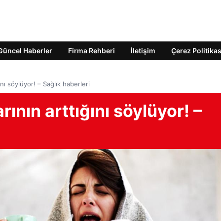
Güncel Haberler
Firma Rehberi
İletişim
Çerez Politikas
nı söylüyor! – Sağlık haberleri
ının arttığını söylüyor! –