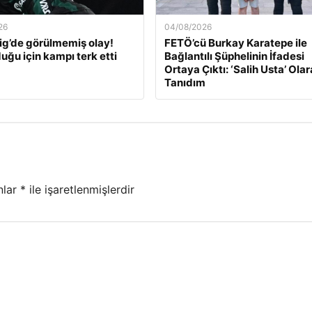
26
04/08/2026
ig’de görülmemiş olay!
FETÖ’cü Burkay Karatepe ile
uğu için kampı terk etti
Bağlantılı Şüphelinin İfadesi
Ortaya Çıktı: ‘Salih Usta’ Ola
Tanıdım
nlar
*
ile işaretlenmişlerdir