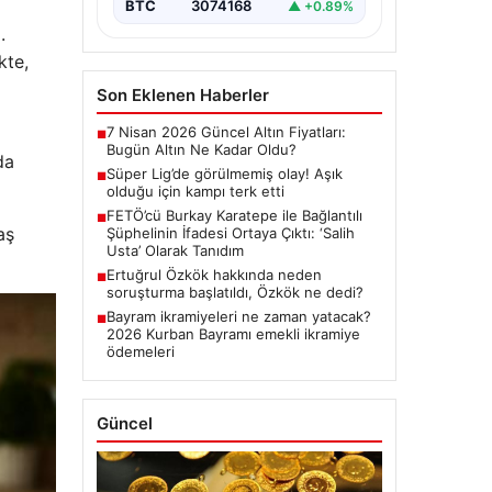
Erdoğan’a suikast girişimini
BTC
3074168
▲ +0.89%
içeren…
.
kte,
Son Eklenen Haberler
7 Nisan 2026 Güncel Altın Fiyatları:
■
Bugün Altın Ne Kadar Oldu?
da
Süper Lig’de görülmemiş olay! Aşık
■
olduğu için kampı terk etti
FETÖ’cü Burkay Karatepe ile Bağlantılı
■
aş
Şüphelinin İfadesi Ortaya Çıktı: ‘Salih
Usta’ Olarak Tanıdım
Ertuğrul Özkök hakkında neden
■
soruşturma başlatıldı, Özkök ne dedi?
Bayram ikramiyeleri ne zaman yatacak?
■
2026 Kurban Bayramı emekli ikramiye
ödemeleri
Güncel