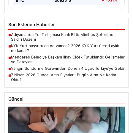
BTC
3092515
▼ -0.11%
Son Eklenen Haberler
Adıyaman’da Yol Tartışması Kanlı Bitti: Minibüs Şoförüne
■
Saldırı Düzeni
KYK Yurt başvuruları ne zaman? 2026 KYK Yurt ücreti aylık
■
ne kadar?
Menderes Belediye Başkanı İlkay Çiçek Tutuklandı: Gelişmeler
■
ve Detaylar
Yangın Söndürme Görevinden Dönen 4 Uçak Türkiye’ye Geldi
■
7 Nisan 2026 Güncel Altın Fiyatları: Bugün Altın Ne Kadar
■
Oldu?
Güncel