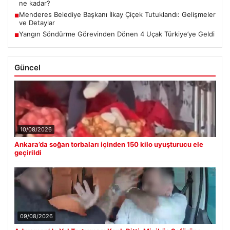
ne kadar?
Menderes Belediye Başkanı İlkay Çiçek Tutuklandı: Gelişmeler
■
ve Detaylar
Yangın Söndürme Görevinden Dönen 4 Uçak Türkiye’ye Geldi
■
Güncel
10/08/2026
Ankara’da soğan torbaları içinden 150 kilo uyuşturucu ele
geçirildi
09/08/2026