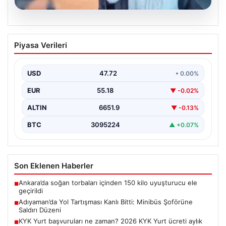
09.08.2026
Adıyaman’da Yol Tartışması Kanlı Bitti:
Piyasa Verileri
Minibüs Şoförüne Saldırı Düzeni
Adıyaman’ın merkez Siteler Mahallesi ve Adıyaman
Otogarı yakınlarında yaşanan olayda, iki kişi arasındaki
USD
47.72
• 0.00%
yol…
EUR
55.18
▼ -0.02%
ALTIN
6651.9
▼ -0.13%
BTC
3095224
▲ +0.07%
Son Eklenen Haberler
Ankara’da soğan torbaları içinden 150 kilo uyuşturucu ele
■
geçirildi
Adıyaman’da Yol Tartışması Kanlı Bitti: Minibüs Şoförüne
■
Saldırı Düzeni
KYK Yurt başvuruları ne zaman? 2026 KYK Yurt ücreti aylık
■