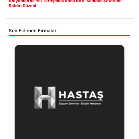
Adıyaman’da Yol Tartışması Kanlı Bitti: Minibüs Şoförüne
Saldırı Düzeni
Son Eklenen Firmalar