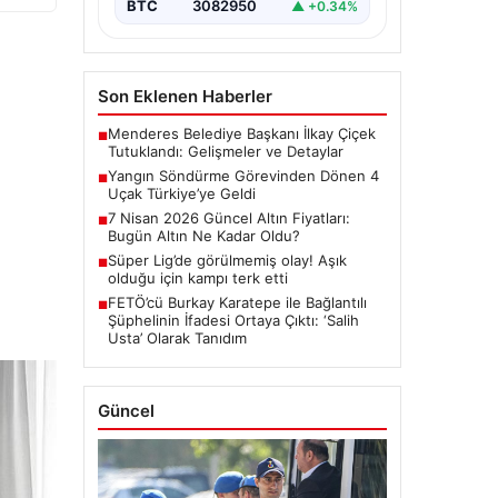
BTC
3082950
▲ +0.34%
Son Eklenen Haberler
Menderes Belediye Başkanı İlkay Çiçek
■
Tutuklandı: Gelişmeler ve Detaylar
Yangın Söndürme Görevinden Dönen 4
■
Uçak Türkiye’ye Geldi
7 Nisan 2026 Güncel Altın Fiyatları:
■
Bugün Altın Ne Kadar Oldu?
Süper Lig’de görülmemiş olay! Aşık
■
olduğu için kampı terk etti
FETÖ’cü Burkay Karatepe ile Bağlantılı
■
Şüphelinin İfadesi Ortaya Çıktı: ‘Salih
Usta’ Olarak Tanıdım
Güncel