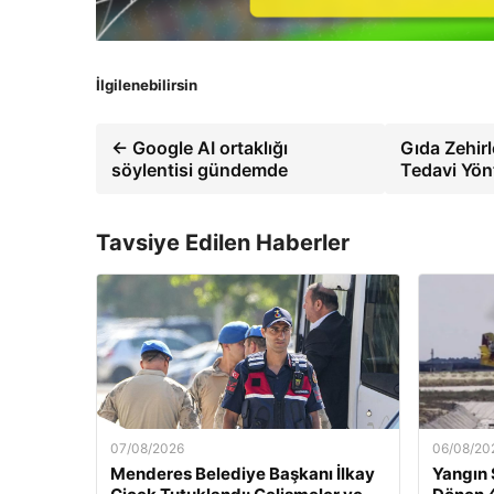
İlgilenebilirsin
← Google AI ortaklığı
Gıda Zehirl
söylentisi gündemde
Tedavi Yön
Tavsiye Edilen Haberler
07/08/2026
06/08/20
Menderes Belediye Başkanı İlkay
Yangın