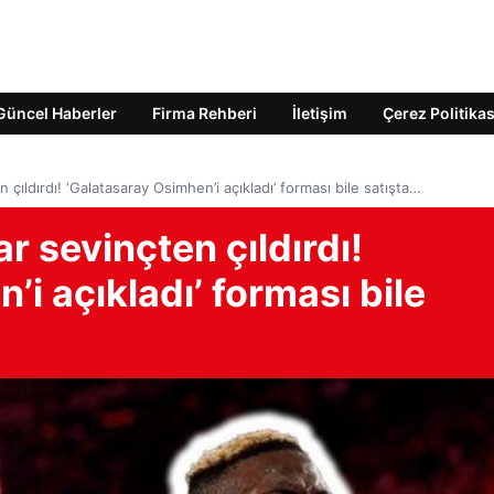
Güncel Haberler
Firma Rehberi
İletişim
Çerez Politikas
 çıldırdı! ‘Galatasaray Osimhen’i açıkladı’ forması bile satışta…
ar sevinçten çıldırdı!
i açıkladı’ forması bile