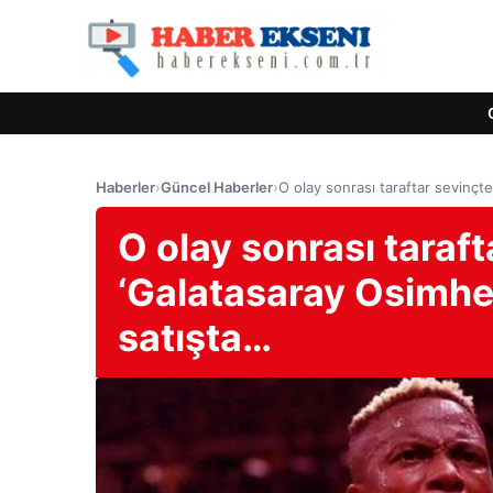
Haberler
›
Güncel Haberler
›
O olay sonrası taraftar sevinçten
O olay sonrası taraft
‘Galatasaray Osimhen’
satışta…