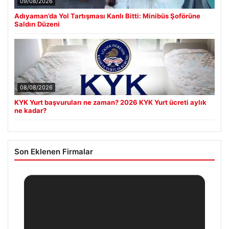
09/08/2026
Adıyaman’da Yol Tartışması Kanlı Bitti: Minibüs Şoförüne
Saldırı Düzeni
08/08/2026
KYK Yurt başvuruları ne zaman? 2026 KYK Yurt ücreti aylık
ne kadar?
Son Eklenen Firmalar