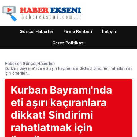
Güncel Haberler
Firma Rehberi
İletişim
Çerez Politikası
Haberler
›
Güncel Haberler
›
Kurban Bayramı'nda eti aşırı kaçıranlara dikkat! Sindirimi rahatlatmak
için öneriler…
Kurban Bayramı'nda
eti aşırı kaçıranlara
dikkat! Sindirimi
rahatlatmak için