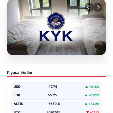
08.08.2026
KYK Yurt başvuruları ne zaman? 2026
Piyasa Verileri
KYK Yurt ücreti aylık ne kadar?
USD
47.74
▲ +0.18%
EUR
55.25
▲ +0.32%
ALTIN
6660.6
▲ +2.59%
BTC
3092515
▼ -0.11%