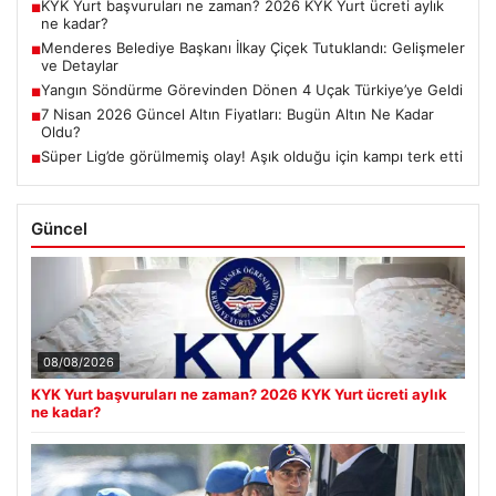
KYK Yurt başvuruları ne zaman? 2026 KYK Yurt ücreti aylık
■
ne kadar?
Menderes Belediye Başkanı İlkay Çiçek Tutuklandı: Gelişmeler
■
ve Detaylar
Yangın Söndürme Görevinden Dönen 4 Uçak Türkiye’ye Geldi
■
7 Nisan 2026 Güncel Altın Fiyatları: Bugün Altın Ne Kadar
■
Oldu?
Süper Lig’de görülmemiş olay! Aşık olduğu için kampı terk etti
■
Güncel
08/08/2026
KYK Yurt başvuruları ne zaman? 2026 KYK Yurt ücreti aylık
ne kadar?