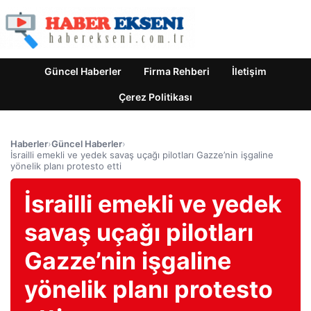
Güncel Haberler
Firma Rehberi
İletişim
Çerez Politikası
Haberler
›
Güncel Haberler
›
İsrailli emekli ve yedek savaş uçağı pilotları Gazze’nin işgaline
yönelik planı protesto etti
İsrailli emekli ve yedek
savaş uçağı pilotları
Gazze’nin işgaline
yönelik planı protesto