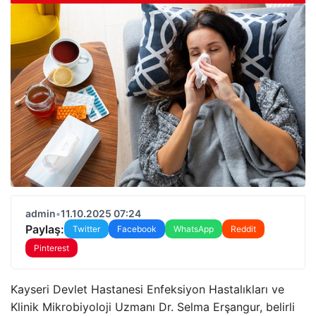
admin
•
11.10.2025 07:24
Paylaş:
Twitter
Facebook
WhatsApp
Reddit
Pinterest
Kayseri Devlet Hastanesi Enfeksiyon Hastalıkları ve
Klinik Mikrobiyoloji Uzmanı Dr. Selma Erşangur, belirli