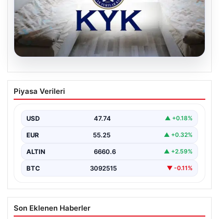
08.08.2026
KYK Yurt başvuruları ne zaman? 2026
Piyasa Verileri
KYK Yurt ücreti aylık ne kadar?
USD
47.74
▲ +0.18%
EUR
55.25
▲ +0.32%
ALTIN
6660.6
▲ +2.59%
BTC
3092515
▼ -0.11%
Son Eklenen Haberler