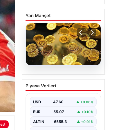
Yan Manşet
05.08.2026
Süper Lig’de görülmemiş
Piyasa Verileri
olay! Aşık olduğu için
kampı terk etti
USD
47.60
▲ +0.06%
EUR
55.07
▲ +0.10%
ALTIN
6555.3
▲ +0.91%
rest