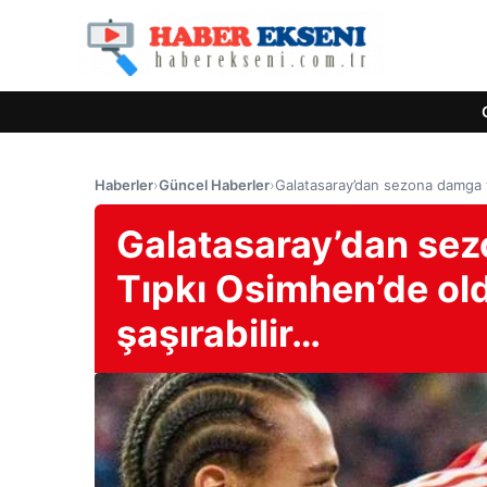
Haberler
›
Güncel Haberler
›
Galatasaray’dan sezona damga v
Galatasaray’dan sez
Tıpkı Osimhen’de ol
şaşırabilir…