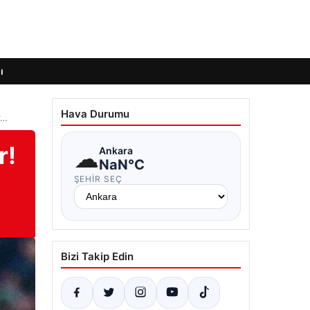
ı
Hava Durumu
r…
r!
☁
Ankara
NaN°C
ŞEHIR SEÇ
Bizi Takip Edin