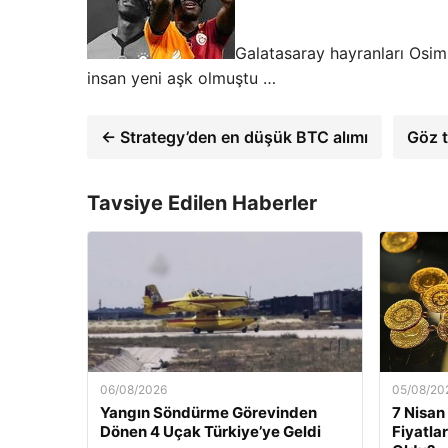
Galatasaray hayranları Osimh
insan yeni aşk olmuştu …
← Strategy’den en düşük BTC alımı
Göz t
Tavsiye Edilen Haberler
06/08/2026
05/08/20
Yangın Söndürme Görevinden
7 Nisan
Dönen 4 Uçak Türkiye’ye Geldi
Fiyatla