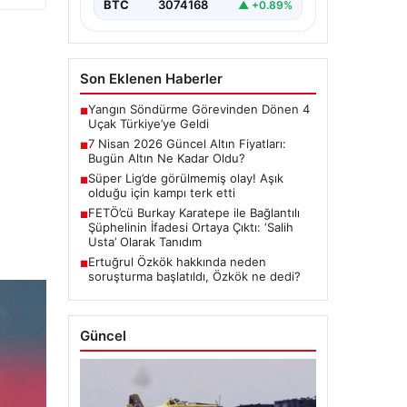
BTC
3074168
▲ +0.89%
Son Eklenen Haberler
Yangın Söndürme Görevinden Dönen 4
■
Uçak Türkiye’ye Geldi
7 Nisan 2026 Güncel Altın Fiyatları:
■
Bugün Altın Ne Kadar Oldu?
Süper Lig’de görülmemiş olay! Aşık
■
olduğu için kampı terk etti
FETÖ’cü Burkay Karatepe ile Bağlantılı
■
Şüphelinin İfadesi Ortaya Çıktı: ‘Salih
Usta’ Olarak Tanıdım
Ertuğrul Özkök hakkında neden
■
soruşturma başlatıldı, Özkök ne dedi?
Güncel