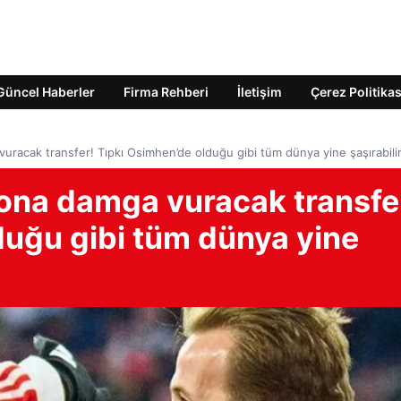
Güncel Haberler
Firma Rehberi
İletişim
Çerez Politikas
uracak transfer! Tıpkı Osimhen’de olduğu gibi tüm dünya yine şaşırabili
ona damga vuracak transfe
duğu gibi tüm dünya yine