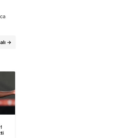
rca
alı →
!
ti