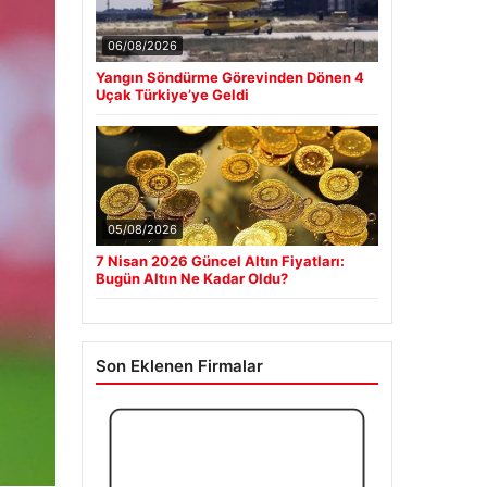
06/08/2026
Yangın Söndürme Görevinden Dönen 4
Uçak Türkiye’ye Geldi
05/08/2026
7 Nisan 2026 Güncel Altın Fiyatları:
Bugün Altın Ne Kadar Oldu?
Son Eklenen Firmalar