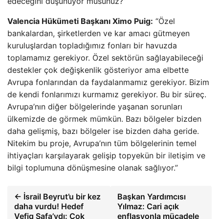
edeceğini düşünüyor musunuz?”
Valencia Hükümeti Başkanı Ximo Puig:
“Özel
bankalardan, şirketlerden ve kar amacı gütmeyen
kuruluşlardan topladığımız fonları bir havuzda
toplamamız gerekiyor. Özel sektörün sağlayabileceği
destekler çok değişkenlik gösteriyor ama elbette
Avrupa fonlarından da faydalanmamız gerekiyor. Bizim
de kendi fonlarımızı kurmamız gerekiyor. Bu bir süreç.
Avrupa’nın diğer bölgelerinde yaşanan sorunları
ülkemizde de görmek mümkün. Bazı bölgeler bizden
daha gelişmiş, bazı bölgeler ise bizden daha geride.
Nitekim bu proje, Avrupa’nın tüm bölgelerinin temel
ihtiyaçları karşılayarak gelişip topyekün bir iletişim ve
bilgi toplumuna dönüşmesine olanak sağlıyor.”
← İsrail Beyrut’u bir kez
Başkan Yardımcısı
daha vurdu! Hedef
Yılmaz: Cari açık
Vefiq Safa’ydı: Çok
enflasyonla mücadele