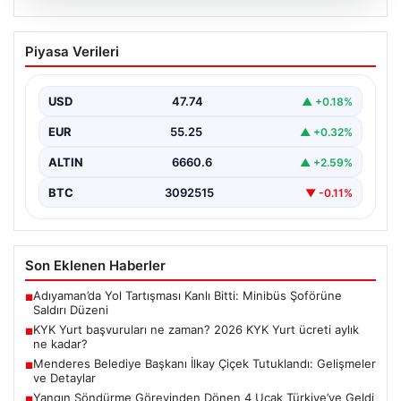
07.08.2026
Menderes Belediye Başkanı İlkay Çiçek
Piyasa Verileri
Tutuklandı: Gelişmeler ve Detaylar
İzmir’in Menderes ilçesinde yürütülen ciddi bir
soruşturma kapsamında belediye başkanı İlkay Çiçek ve
USD
47.74
▲ +0.18%
14…
EUR
55.25
▲ +0.32%
ALTIN
6660.6
▲ +2.59%
BTC
3092515
▼ -0.11%
Son Eklenen Haberler
Adıyaman’da Yol Tartışması Kanlı Bitti: Minibüs Şoförüne
■
Saldırı Düzeni
KYK Yurt başvuruları ne zaman? 2026 KYK Yurt ücreti aylık
■
ne kadar?
Menderes Belediye Başkanı İlkay Çiçek Tutuklandı: Gelişmeler
■
ve Detaylar
Yangın Söndürme Görevinden Dönen 4 Uçak Türkiye’ye Geldi
■