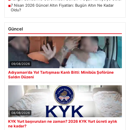
7 Nisan 2026 Güncel Altın Fiyatları: Bugün Altın Ne Kadar
■
Oldu?
Güncel
09/08/2026
Adıyaman’da Yol Tartışması Kanlı Bitti: Minibüs Şoförüne
Saldırı Düzeni
08/08/2026
KYK Yurt başvuruları ne zaman? 2026 KYK Yurt ücreti aylık
ne kadar?