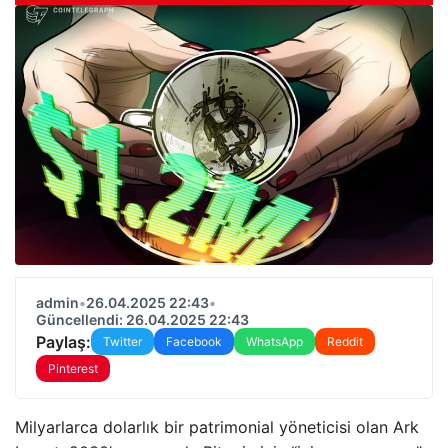
admin
•
26.04.2025 22:43
•
Güncellendi: 26.04.2025 22:43
Paylaş:
Twitter
Facebook
WhatsApp
Reddit
Pinterest
Milyarlarca dolarlık bir patrimonial yöneticisi olan Ark