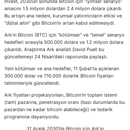
Invest, 2030’un sonunda Bitcoin için “iyimser senaryo”
amacını 1.5 milyon dolardan 2.4 milyon dolara çıkardı.
Bu artışın ana nedeni, kurumsal yatırımcıların etkisi ve
“dijital altın” gibi Bitcoin’in artan kabul edilmesiydi.
Ark’ın Bitcoin (BTC) için “kötümser” ve “temel” senaryo
hedefleri sırasıyla 500.000 dolara ve 1.2 milyon dolara
çıkarıldı. Araştırma Ark analisti David Puell bu
güncellemeyi 24 Nisan’daki raporunda paylaştı.
Yeni kötümser ve ana hedefler, 11 Şubat’ta açıklanan
300.000 dolar ve 710.000 dolarlık Bitcoin fiyatları
tahminleriyle güncellendi.
Ark fiyatları projeksiyonları, Bitcoin’in toplam istemi
(tam) pazarına, penetrasyon oranı (bazı durumlarda bu
pazardan ne kadar bitcoin alabileceği) ve tedarik
programına dayanıyordu.
31 Aralık 2030’da Bitcoin için Ark’ın