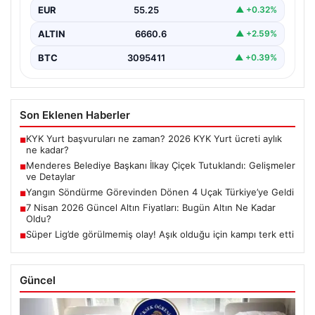
EUR
55.25
▲ +0.32%
ALTIN
6660.6
▲ +2.59%
BTC
3095411
▲ +0.39%
Son Eklenen Haberler
KYK Yurt başvuruları ne zaman? 2026 KYK Yurt ücreti aylık
■
ne kadar?
Menderes Belediye Başkanı İlkay Çiçek Tutuklandı: Gelişmeler
■
ve Detaylar
Yangın Söndürme Görevinden Dönen 4 Uçak Türkiye’ye Geldi
■
7 Nisan 2026 Güncel Altın Fiyatları: Bugün Altın Ne Kadar
■
Oldu?
Süper Lig’de görülmemiş olay! Aşık olduğu için kampı terk etti
■
Güncel