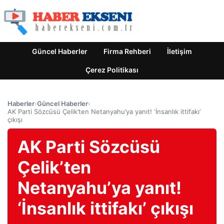
Güncel Haberler
Firma Rehberi
İletişim
Çerez Politikası
Haberler
›
Güncel Haberler
›
AK Parti Sözcüsü Çelik’ten Netanyahu’ya yanıt! ‘İnsanlık ittifakı’
çıkışı
AK Parti Sözcüsü
Çelik’ten
Netanyahu’ya yanıt!
‘İnsanlık ittifakı’ çıkışı