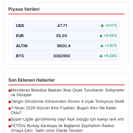
7 Nisan 2026 Güncel Altın Fiyatları:
Piyasa Verileri
Bugün Altın Ne Kadar Oldu?
Günümüzde altın fiyatları, uluslararası politik gelişmeler
ve jeopolitik risklerin yoğun etkisi altında dalgalı bir…
USD
47.71
▲ +0.17%
EUR
55.05
▲ +0.05%
ALTIN
6620.4
▲ +1.97%
BTC
3082950
▲ +0.34%
Son Eklenen Haberler
Menderes Belediye Başkanı İlkay Çiçek Tutuklandı: Gelişmeler
■
ve Detaylar
Yangın Söndürme Görevinden Dönen 4 Uçak Türkiye’ye Geldi
■
7 Nisan 2026 Güncel Altın Fiyatları: Bugün Altın Ne Kadar
■
Oldu?
Süper Lig’de görülmemiş olay! Aşık olduğu için kampı terk etti
■
FETÖ’cü Burkay Karatepe ile Bağlantılı Şüphelinin İfadesi
■
Ortaya Çıktı: ‘Salih Usta’ Olarak Tanıdım