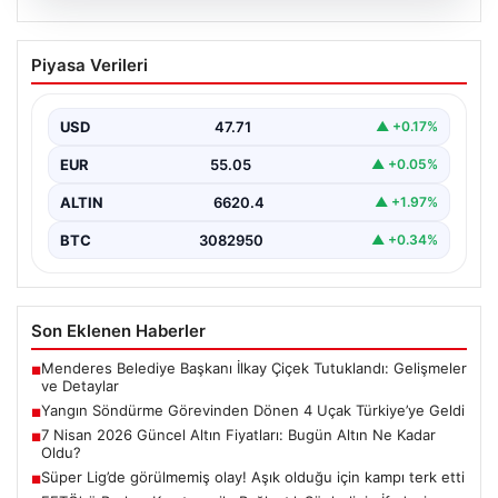
06.08.2026
Yangın Söndürme Görevinden Dönen 4
Piyasa Verileri
Uçak Türkiye’ye Geldi
Orman Genel Müdürlüğü, yaz aylarında özellikle
Akdeniz ülkelerini etkisi altına alan orman yangınlarıyla
USD
47.71
▲ +0.17%
mücadele…
EUR
55.05
▲ +0.05%
ALTIN
6620.4
▲ +1.97%
BTC
3082950
▲ +0.34%
Son Eklenen Haberler
Menderes Belediye Başkanı İlkay Çiçek Tutuklandı: Gelişmeler
■
ve Detaylar
Yangın Söndürme Görevinden Dönen 4 Uçak Türkiye’ye Geldi
■
7 Nisan 2026 Güncel Altın Fiyatları: Bugün Altın Ne Kadar
■
Oldu?
Süper Lig’de görülmemiş olay! Aşık olduğu için kampı terk etti
■