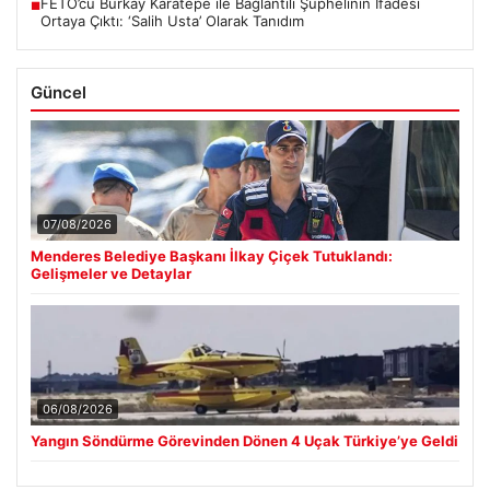
FETÖ’cü Burkay Karatepe ile Bağlantılı Şüphelinin İfadesi
■
Ortaya Çıktı: ‘Salih Usta’ Olarak Tanıdım
Güncel
07/08/2026
Menderes Belediye Başkanı İlkay Çiçek Tutuklandı:
Gelişmeler ve Detaylar
06/08/2026
Yangın Söndürme Görevinden Dönen 4 Uçak Türkiye’ye Geldi